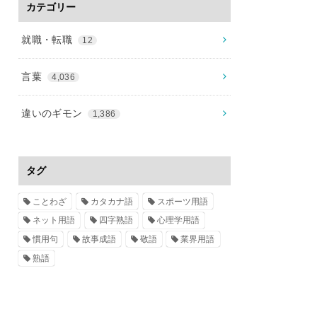
カテゴリー
就職・転職
12
言葉
4,036
違いのギモン
1,386
タグ
ことわざ
カタカナ語
スポーツ用語
ネット用語
四字熟語
心理学用語
慣用句
故事成語
敬語
業界用語
熟語