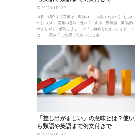
2022年1月12日
今回ご紹介する言葉は、敬語の「ご自愛ください(ごじあ
い)」です。 言葉の意味・使い方・由来・類義語・英語訳
わかりやすく解説します。 ☆「ご自愛ください」をざっく
と…… 読み方 ご自愛ください(ごじあ…
「差し出がましい」の意味とは？使い
ら類語や英語まで例文付きで