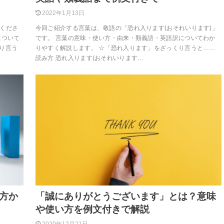
2022年1月13日
いくださ
今回ご紹介する言葉は、敬語の「恐れ入ります(おそれいります)」
について
です。 言葉の意味・使い方・由来・類義語・英語訳についてわか
り言う
りやすく解説します。 ☆「恐れ入ります」をざっくり言うと……
読み方 恐れ入ります(おそれいります…
方か
「誠にありがとうございます」とは？意味
や使い方を例文付きで解説