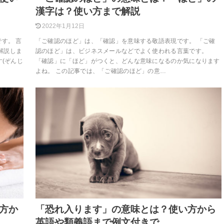
漢字は？使い方まで解説
2022年1月12日
す。 言
「ご確認のほど」は、「確認」を意味する敬語表現です。 「ご確
解説しま
認のほど」は、ビジネスメールなどでよく使われる言葉です。
す(ぞんじ
「確認」に「ほど」がつくと、どんな意味になるのか気になります
よね。 この記事では、「ご確認のほど」の意…
方か
「恐れ入ります」の意味とは？使い方から
英語や類義語まで例文付きで