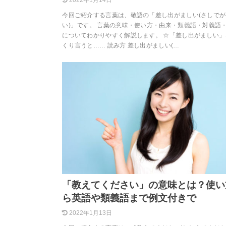
2022年1月14日
今回ご紹介する言葉は、敬語の「差し出がましい(さしでが
い)」です。 言葉の意味・使い方・由来・類義語・対義語
についてわかりやすく解説します。 ☆「差し出がましい」
くり言うと…… 読み方 差し出がましい(…
「教えてください」の意味とは？使い
ら英語や類義語まで例文付きで
2022年1月13日