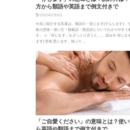
方から類語や英語まで例文付きで
2022年2月4日
今回ご紹介する言葉は、敬語の「存じます(ぞんじます)」で
葉の意味・使い方・類義語・英語訳についてわかりやすく
す。 ☆「存じます」をざっくり言うと…… 読み方 存じま
ます) 意味 思います、知って…
「ご自愛ください」の意味とは？使い
ら英語や類語まで例文付きで