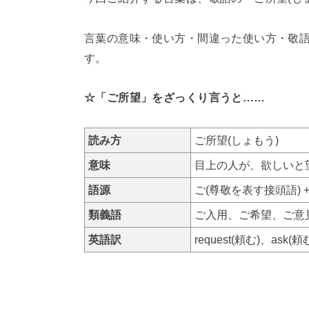
言葉の意味・使い方・間違った使い方・敬
す。
☆「ご所望」をざっくり言うと……
読み方
ご所望(しょもう)
意味
目上の人が、欲しいと
語源
ご(尊敬を表す接頭語) 
類義語
ご入用、ご希望、ご意
英語訳
request(頼む)、ask(頼