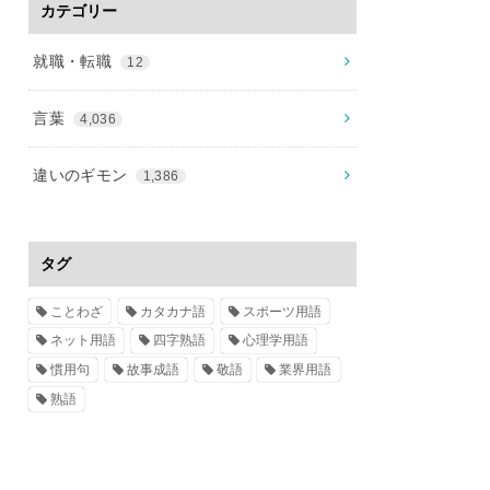
カテゴリー
就職・転職
12
言葉
4,036
違いのギモン
1,386
タグ
ことわざ
カタカナ語
スポーツ用語
ネット用語
四字熟語
心理学用語
慣用句
故事成語
敬語
業界用語
熟語