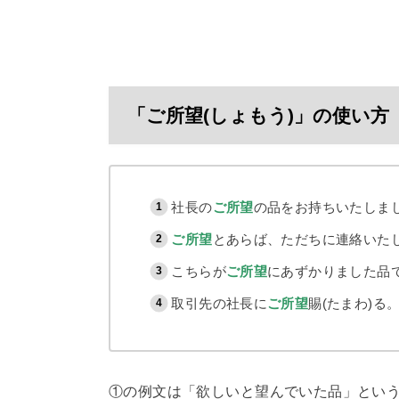
「ご所望(しょもう)」の使い方
社長の
ご所望
の品をお持ちいたしま
ご所望
とあらば、ただちに連絡いた
こちらが
ご所望
にあずかりました品
取引先の社長に
ご所望
賜(たまわ)る
①の例文は「欲しいと望んでいた品」とい