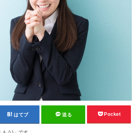
Pocket
はてブ
送る
ょもう)」です。