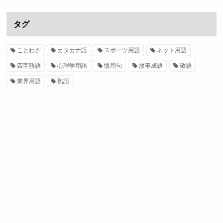
タグ
ことわざ
カタカナ語
スポーツ用語
ネット用語
四字熟語
心理学用語
慣用句
故事成語
敬語
業界用語
熟語