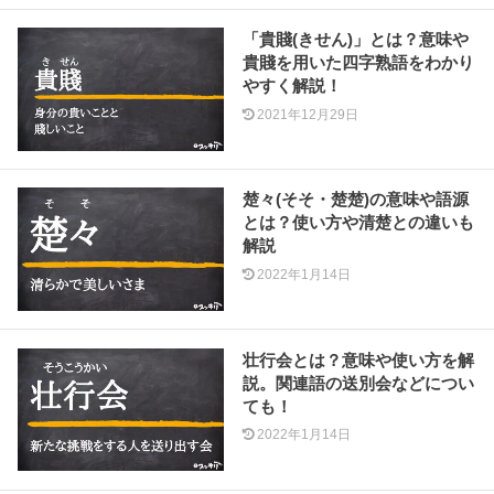
「貴賤(きせん)」とは？意味や
貴賤を用いた四字熟語をわかり
やすく解説！
2021年12月29日
楚々(そそ・楚楚)の意味や語源
とは？使い方や清楚との違いも
解説
2022年1月14日
壮行会とは？意味や使い方を解
説。関連語の送別会などについ
ても！
2022年1月14日