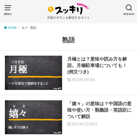
MENU
SEARCH
言葉のギモンを解決するサイト
HOME
タグ : 熟語
熟語
月極とは？意味や読み方を解
説。月極駐車場についても！
(例文つき)
2022年3月3日
「嬉々」の意味は？中国語の意
味や使い方・類義語・英語訳に
ついて解説
2022年1月28日