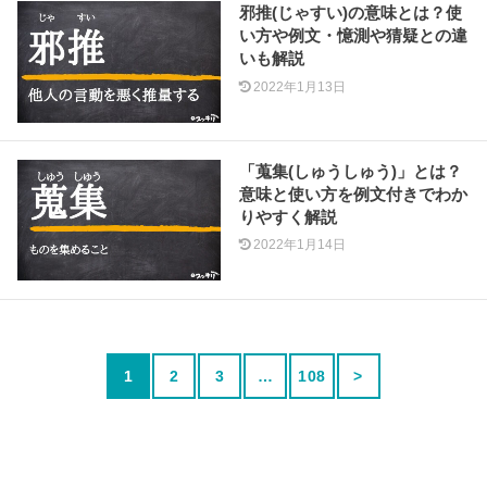
邪推(じゃすい)の意味とは？使
い方や例文・憶測や猜疑との違
いも解説
2022年1月13日
「蒐集(しゅうしゅう)」とは？
意味と使い方を例文付きでわか
りやすく解説
2022年1月14日
1
2
3
…
108
>