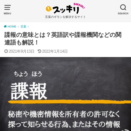
MENU
SEARCH
言葉のギモンを解決するサイト
HOME
言葉
諜報の意味とは？英語訳や諜報機関などの関
連語も解説！
2021年9月13日
2022年1月14日