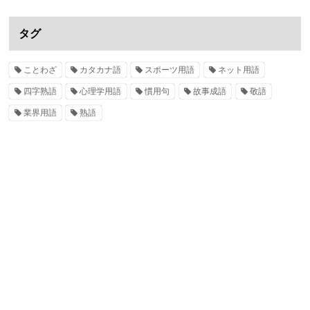
タグ
ことわざ
カタカナ語
スポーツ用語
ネット用語
四字熟語
心理学用語
慣用句
故事成語
敬語
業界用語
熟語