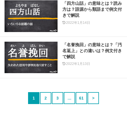
「四方山話」の意味とは？読み
方は？語源から類語まで例文付
きで解説
2022年1月14日
「名誉挽回」の意味とは？「汚
名返上」との違いは？例文付き
で解説
2022年1月13日
1
2
3
…
61
>