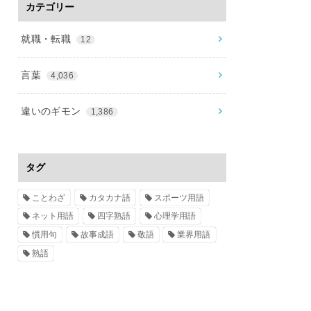
カテゴリー
就職・転職
12
言葉
4,036
違いのギモン
1,386
タグ
ことわざ
カタカナ語
スポーツ用語
ネット用語
四字熟語
心理学用語
慣用句
故事成語
敬語
業界用語
熟語