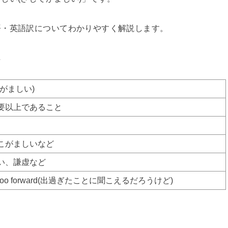
語・英語訳についてわかりやすく解説します。
…
がましい)
要以上であること
こがましいなど
い、謙虚など
unding too forward(出過ぎたことに聞こえるだろうけど)