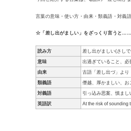
言葉の意味・使い方・由来・類義語・対義
☆「差し出がましい」をざっくり言うと…
読み方
差し出がましい(さしで
意味
出過ぎていること、必
由来
古語「差し出づ」より
類義語
僭越、厚かましい、お
対義語
引っ込み思案、慎まし
英語訳
At the risk of so