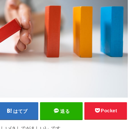
Pocket
はてブ
送る
しい(さしでがましい)」です。