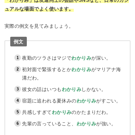
ュアルな場面でよく使います。
実際の例文を見てみましょう。
例文
夜勤のツラさはマジで
わかりみ
が深い。
初対面で緊張するとか
わかりみ
がマリアナ海
溝だわ。
彼女の話はいつも
わかりみ
しかない。
宿題に追われる夏休みの
わかりみ
がすごい。
共感しすぎて
わかりみ
のかたまりだわ。
先輩の言っていること、
わかりみ
が強い。