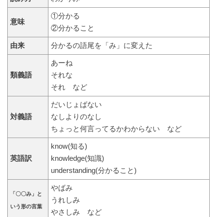
①分かる
意味
②分かること
由来
分かるの語尾を「み」に変えた
あーね
類義語
それな
それ など
だいじょばない
対義語
なしよりのなし
ちょっと何言ってるかわからない など
know(知る)
英語訳
knowledge(知識)
understanding(分かること)
やばみ
「〇〇み」と
うれしみ
いう形の言葉
やさしみ など