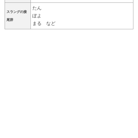
たん
スラングの接
ぽよ
尾辞
まる など