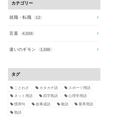
カテゴリー
就職・転職
12
言葉
4,036
違いのギモン
1,386
タグ
ことわざ
カタカナ語
スポーツ用語
ネット用語
四字熟語
心理学用語
慣用句
故事成語
敬語
業界用語
熟語