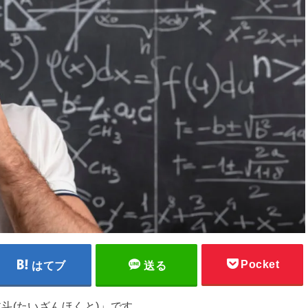
Pocket
はてブ
送る
斗(たいざんほくと)」です。