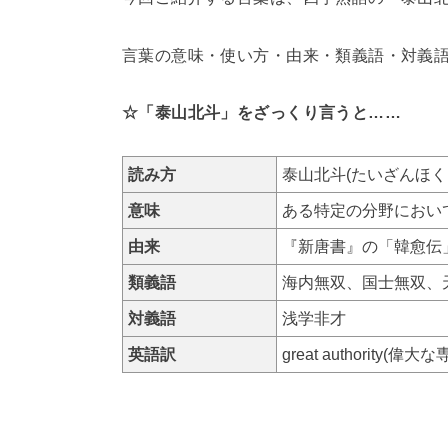
言葉の意味・使い方・由来・類義語・対義
☆「泰山北斗」をざっくり言うと……
読み方
泰山北斗(たいざんほく
意味
ある特定の分野におい
由来
『新唐書』の「韓愈伝
類義語
海内無双、国士無双、
対義語
浅学非才
英語訳
great authority(偉大