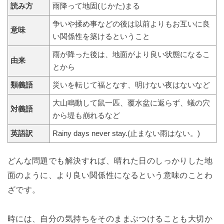
読み方
雨降って地固(じかた)まる
争いや揉め事などの後は以前よりもお互いに良
意味
い関係性を築けるということ
雨が降った後は、地面がより良い状態になるこ
由来
とから
類義語
災いを転じて福となす、明けない夜はないなど
大山鳴動して鼠一匹、覆水盆に返らず、蟻の穴
対義語
から堤も崩れるなど
英語訳
Rainy days never stay.(止まない雨はない。)
どんな問題でも解決すれば、晴れた日のしっかりした地
面のように、より良い関係性になるという意味のことわ
ざです。
時には、自分の気持ちをそのままぶつけることも大切か