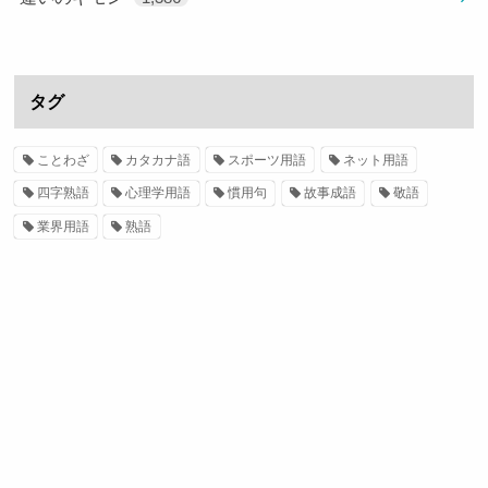
タグ
ことわざ
カタカナ語
スポーツ用語
ネット用語
四字熟語
心理学用語
慣用句
故事成語
敬語
業界用語
熟語