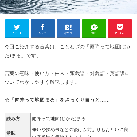
ツイート
シェア
はてブ
送る
Pocket
今回ご紹介する言葉は、ことわざの「雨降って地固(じか
た)まる」です。
言葉の意味・使い方・由来・類義語・対義語・英語訳に
ついてわかりやすく解説します。
☆「雨降って地固まる」をざっくり言うと……
読み方
雨降って地固(じかた)まる
争いや揉め事などの後は以前よりもお互いに良
意味