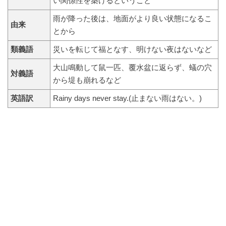
い関係性を築けるということ
雨が降った後は、地面がより良い状態になるこ
由来
とから
類義語
災いを転じて福となす、明けない夜はないなど
大山鳴動して鼠一匹、覆水盆に返らず、蟻の穴
対義語
から堤も崩れるなど
英語訳
Rainy days never stay.(止まない雨はない。)