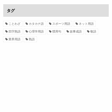
タグ
ことわざ
カタカナ語
スポーツ用語
ネット用語
四字熟語
心理学用語
慣用句
故事成語
敬語
業界用語
熟語