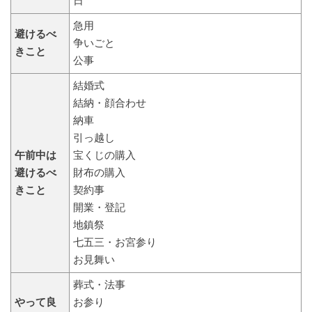
日
急用
避けるべ
争いごと
きこと
公事
結婚式
結納・顔合わせ
納車
引っ越し
午前中は
宝くじの購入
避けるべ
財布の購入
きこと
契約事
開業・登記
地鎮祭
七五三・お宮参り
お見舞い
葬式・法事
やって良
お参り