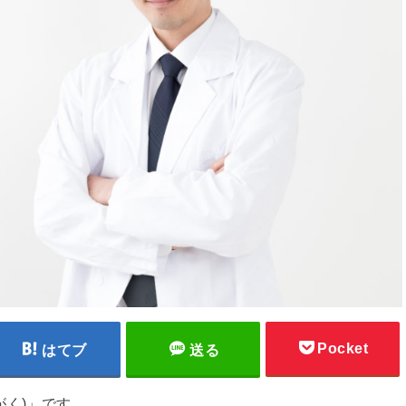
Pocket
はてブ
送る
がく)」です。