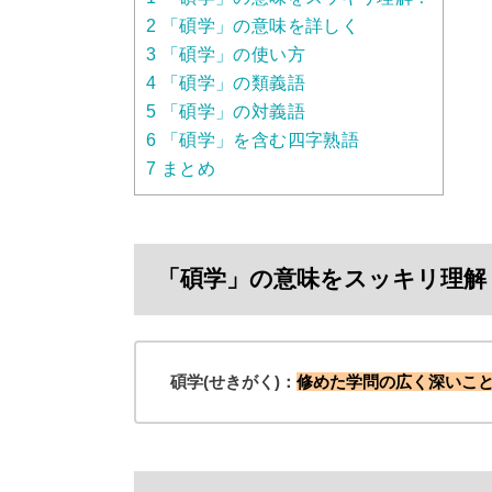
2
「碩学」の意味を詳しく
3
「碩学」の使い方
4
「碩学」の類義語
5
「碩学」の対義語
6
「碩学」を含む四字熟語
7
まとめ
「碩学」の意味をスッキリ理解
碩学(せきがく)：
修めた学問の広く深いこ