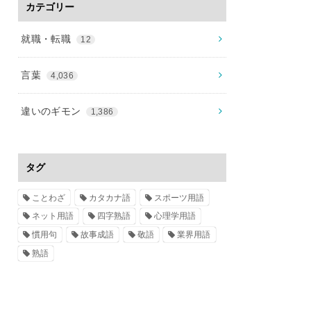
カテゴリー
就職・転職
12
言葉
4,036
違いのギモン
1,386
タグ
ことわざ
カタカナ語
スポーツ用語
ネット用語
四字熟語
心理学用語
慣用句
故事成語
敬語
業界用語
熟語