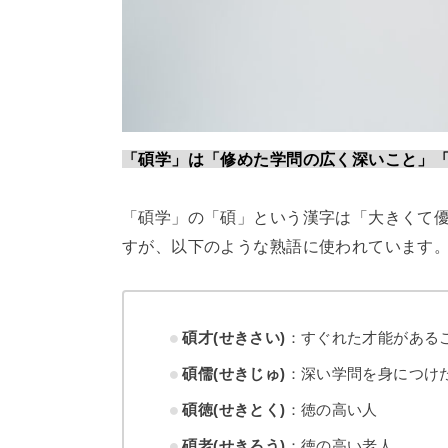
「碩学」は「修めた学問の広く深いこと」
「碩学」の「碩」という漢字は「大きくて
すが、以下のような熟語に使われています
碩才(せきさい)
：すぐれた才能がある
碩儒(せきじゅ)
：深い学問を身につけ
碩徳(せきとく)
：徳の高い人
碩老(せきろう)
：徳の高い老人