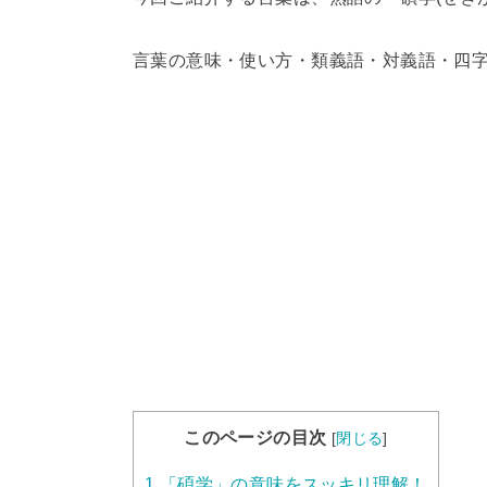
言葉の意味・使い方・類義語・対義語・四
このページの目次
[
閉じる
]
1
「碩学」の意味をスッキリ理解！