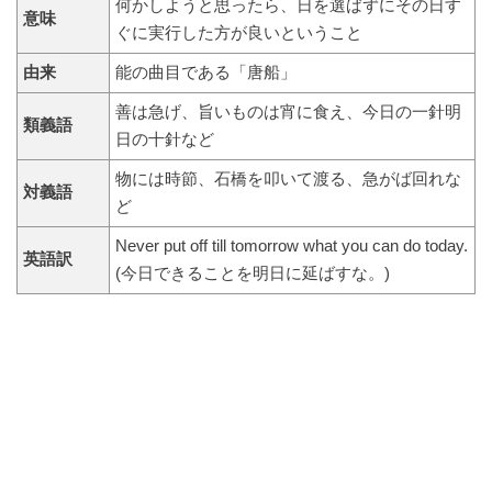
何かしようと思ったら、日を選ばずにその日す
意味
ぐに実行した方が良いということ
由来
能の曲目である「唐船」
善は急げ、旨いものは宵に食え、今日の一針明
類義語
日の十針など
物には時節、石橋を叩いて渡る、急がば回れな
対義語
ど
Never put off till tomorrow what you can do today.
英語訳
(今日できることを明日に延ばすな。)