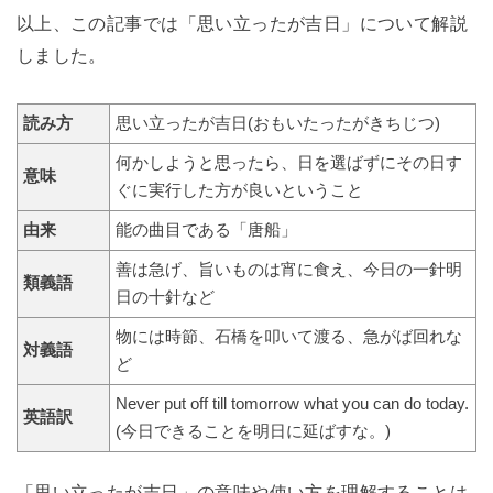
以上、この記事では「思い立ったが吉日」について解説
しました。
読み方
思い立ったが吉日(おもいたったがきちじつ)
何かしようと思ったら、日を選ばずにその日す
意味
ぐに実行した方が良いということ
由来
能の曲目である「唐船」
善は急げ、旨いものは宵に食え、今日の一針明
類義語
日の十針など
物には時節、石橋を叩いて渡る、急がば回れな
対義語
ど
Never put off till tomorrow what you can do today.
英語訳
(今日できることを明日に延ばすな。)
「思い立ったが吉日」の意味や使い方を理解することは