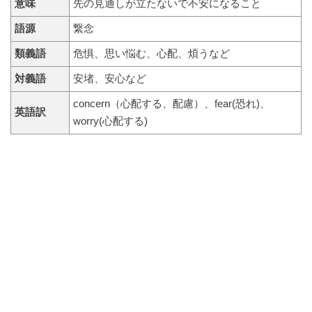
意味
先の見通しが立たないで不安になること
語源
繋念
類義語
危惧、思い悩む、心配、煩うなど
対義語
安堵、安心など
concern（心配する、配慮）、fear(恐れ)、
英語訳
worry(心配する)