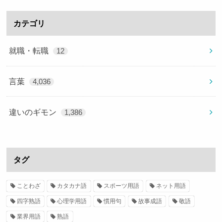
カテゴリ
就職・転職
12
言葉
4,036
違いのギモン
1,386
タグ
ことわざ
カタカナ語
スポーツ用語
ネット用語
四字熟語
心理学用語
慣用句
故事成語
敬語
業界用語
熟語