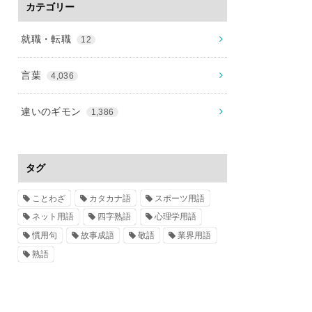
カテゴリー
就職・転職
12
言葉
4,036
違いのギモン
1,386
タグ
ことわざ
カタカナ語
スポーツ用語
ネット用語
四字熟語
心理学用語
慣用句
故事成語
敬語
業界用語
熟語