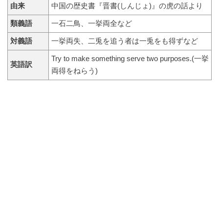
由来
中国の歴史書『晋書(しんじょ)』の虎の話より
類義語
一石二鳥、一挙両全など
対義語
一挙両失、二兎を追う者は一兎をも得ずなど
Try to make something serve two purposes.(一挙
英語訳
両得をねらう)