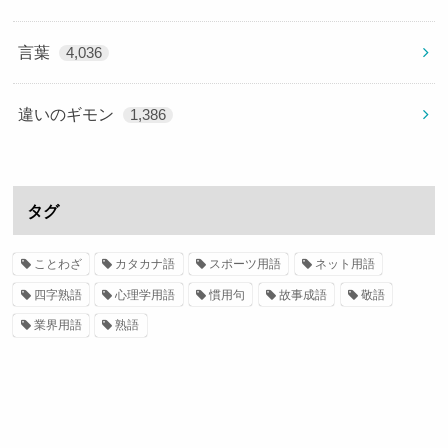
言葉
4,036
違いのギモン
1,386
タグ
ことわざ
カタカナ語
スポーツ用語
ネット用語
四字熟語
心理学用語
慣用句
故事成語
敬語
業界用語
熟語