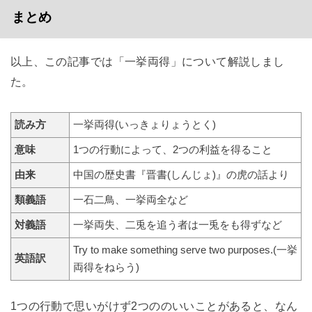
まとめ
以上、この記事では「一挙両得」について解説しまし
た。
読み方
一挙両得(いっきょりょうとく)
意味
1つの行動によって、2つの利益を得ること
由来
中国の歴史書『晋書(しんじょ)』の虎の話より
類義語
一石二鳥、一挙両全など
対義語
一挙両失、二兎を追う者は一兎をも得ずなど
Try to make something serve two purposes.(一挙
英語訳
両得をねらう)
1つの行動で思いがけず2つののいいことがあると、なん