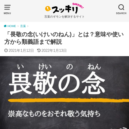
MENU
SEARCH
言葉のギモンを解決するサイト
HOME
言葉
「畏敬の念(いけいのねん)」とは？意味や使い
方から類義語まで解説
2021年1月12日
2022年1月13日