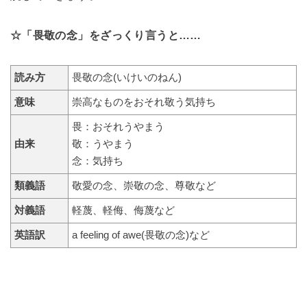
☆「畏敬の念」をざっくり言うと……
読み方
畏敬の念(いけいのねん)
意味
崇高なものをおそれ敬う気持ち
畏：おそれうやまう
由来
敬：うやまう
念：気持ち
類義語
敬愛の念、崇敬の念、尊敬など
対義語
軽蔑、軽侮、侮蔑など
英語訳
a feeling of awe(畏敬の念)など