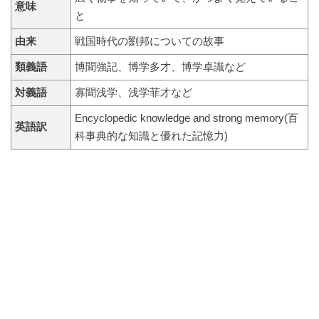
意味
と
由来
戦国時代の劉邦についての故事
類義語
博聞強記、博学多才、博学卓識など
対義語
寡聞浅学、浅学菲才など
Encyclopedic knowledge and strong memory(百
英語訳
科事典的な知識と優れた記憶力)