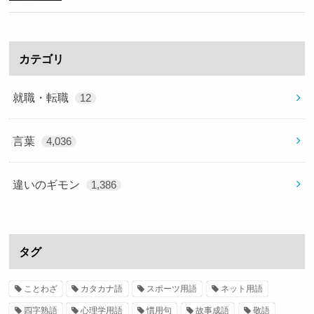
カテゴリ
就職・転職
12
言葉
4,036
違いのギモン
1,386
タグ
ことわざ
カタカナ語
スポーツ用語
ネット用語
四字熟語
心理学用語
慣用句
故事成語
敬語