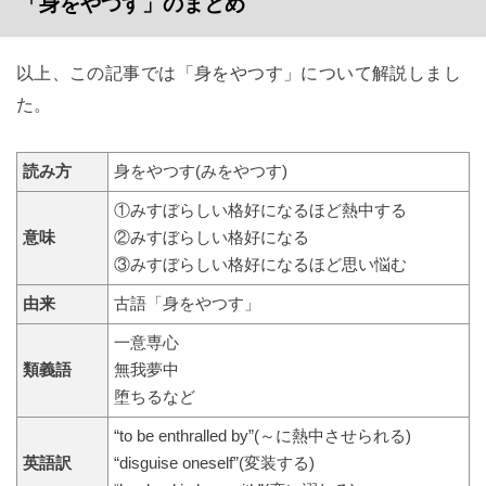
「身をやつす」のまとめ
以上、この記事では「身をやつす」について解説しまし
た。
読み方
身をやつす(みをやつす)
①みすぼらしい格好になるほど熱中する
意味
②みすぼらしい格好になる
③みすぼらしい格好になるほど思い悩む
由来
古語「身をやつす」
一意専心
類義語
無我夢中
堕ちるなど
“to be enthralled by”(～に熱中させられる)
英語訳
“disguise oneself”(変装する)