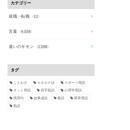
カテゴリー
就職・転職
12
言葉
4,036
違いのギモン
1,386
タグ
ことわざ
カタカナ語
スポーツ用語
ネット用語
四字熟語
心理学用語
慣用句
故事成語
敬語
業界用語
熟語