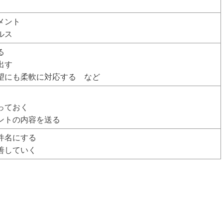
メント
ルス
る
出す
望にも柔軟に対応する など
っておく
ントの内容を送る
件名にする
善していく