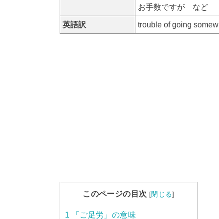
お手数ですが など
英語訳
trouble of going 
このページの目次
[
閉じる
]
1
「ご足労」の意味