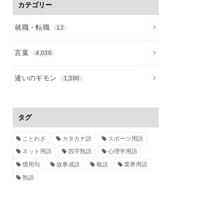
カテゴリー
就職・転職
12
言葉
4,036
違いのギモン
1,386
タグ
ことわざ
カタカナ語
スポーツ用語
ネット用語
四字熟語
心理学用語
慣用句
故事成語
敬語
業界用語
熟語