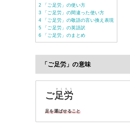
2
「ご足労」の使い方
3
「ご足労」の間違った使い方
4
「ご足労」の敬語の言い換え表現
5
「ご足労」の英語訳
6
「ご足労」のまとめ
「ご足労」の意味
そくろう
ご
足労
足を運ばせること