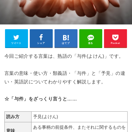
ツイート
シェア
はてブ
送る
Pocket
今回ご紹介する言葉は、熟語の「与件(よけん)」です。
言葉の意味・使い方・類義語・「与件」と「予見」の違
い・英語訳についてわかりやすく解説します。
☆「与件」をざっくり言うと……
読み方
予見(よけん)
ある事柄の前提条件、またそれに関するものを
意味