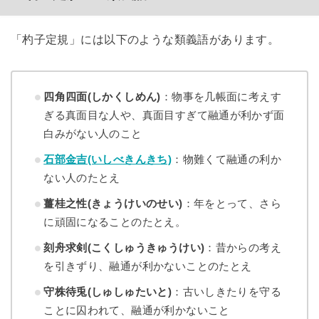
「杓子定規」には以下のような類義語があります。
四角四面(しかくしめん)
：物事を几帳面に考えす
ぎる真面目な人や、真面目すぎて融通が利かず面
白みがない人のこと
石部金吉(いしべきんきち)
：物難くて融通の利か
ない人のたとえ
薑桂之性(きょうけいのせい)
：年をとって、さら
に頑固になることのたとえ。
刻舟求剣(こくしゅうきゅうけい)
：昔からの考え
を引きずり、融通が利かないことのたとえ
守株待兎(しゅしゅたいと)
：古いしきたりを守る
ことに囚われて、融通が利かないこと