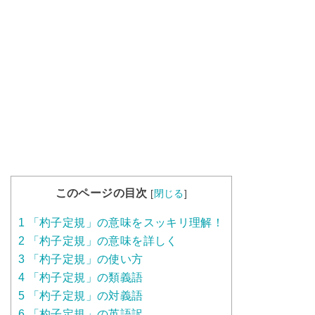
このページの目次
[
閉じる
]
1
「杓子定規」の意味をスッキリ理解！
2
「杓子定規」の意味を詳しく
3
「杓子定規」の使い方
4
「杓子定規」の類義語
5
「杓子定規」の対義語
6
「杓子定規」の英語訳