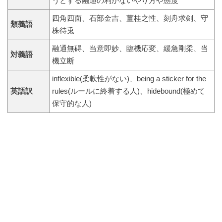
うとする融通の利かないやり方や態度
四角四面、石部金吉、薑桂之性、刻舟求剣、守
類義語
株待兎
融通無碍、当意即妙、臨機応変、緩急剛柔、当
対義語
機立断
inflexible(柔軟性がない)、being a sticker for the
英語訳
rules(ルールに終着する人)、hidebound(極めて
保守的な人)