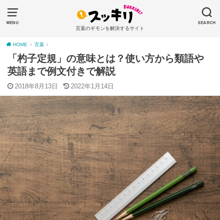
MENU
SEARCH
言葉のギモンを解決するサイト
HOME
言葉
「杓子定規」の意味とは？使い方から類語や
英語まで例文付きで解説
2018年8月13日
2022年1月14日