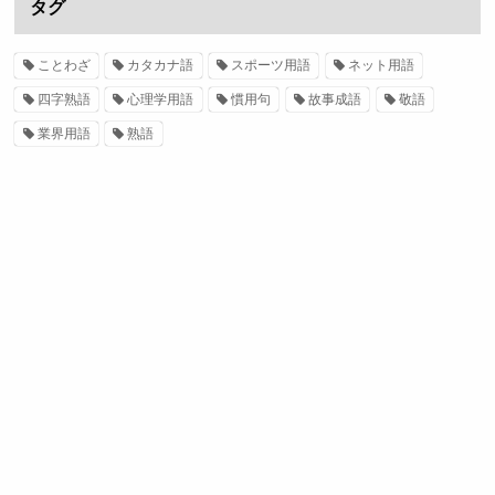
タグ
ことわざ
カタカナ語
スポーツ用語
ネット用語
四字熟語
心理学用語
慣用句
故事成語
敬語
業界用語
熟語