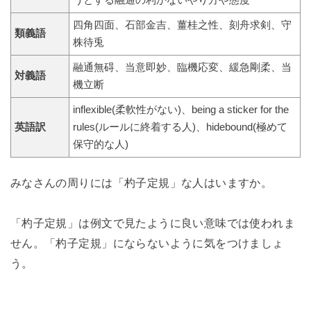
うとする融通の利かないやり方や態度
四角四面、石部金吉、薑桂之性、刻舟求剣、守
類義語
株待兎
融通無碍、当意即妙、臨機応変、緩急剛柔、当
対義語
機立断
inflexible(柔軟性がない)、being a sticker for the
英語訳
rules(ルールに終着する人)、hidebound(極めて
保守的な人)
みなさんの周りには「杓子定規」な人はいますか。
「杓子定規」は例文で見たように良い意味では使われま
せん。「杓子定規」にならないように気をつけましょ
う。