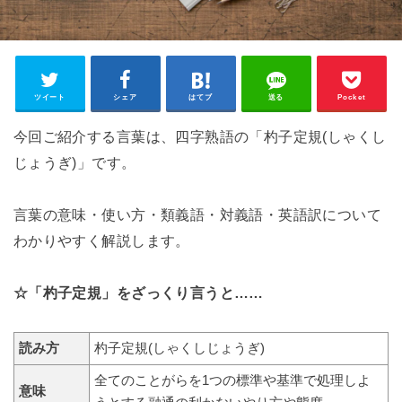
ツイート
シェア
はてブ
送る
Pocket
今回ご紹介する言葉は、四字熟語の「杓子定規(しゃくし
じょうぎ)」です。
言葉の意味・使い方・類義語・対義語・英語訳について
わかりやすく解説します。
☆「杓子定規」をざっくり言うと……
読み方
杓子定規(しゃくしじょうぎ)
全てのことがらを1つの標準や基準で処理しよ
意味