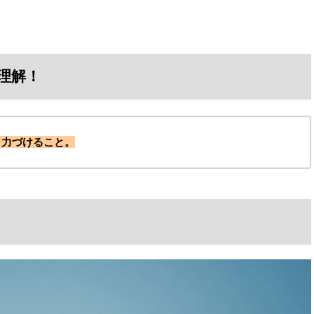
理解！
く力づけること。