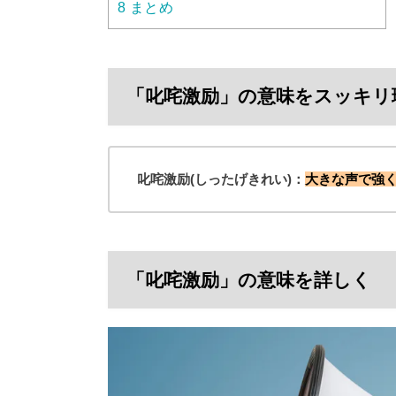
8
まとめ
「叱咤激励」の意味をスッキリ
叱咤激励(しったげきれい)：
大きな声で強
「叱咤激励」の意味を詳しく