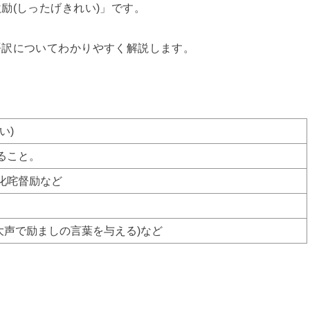
励(しったげきれい)」です。
語訳についてわかりやすく解説します。
い)
ること。
叱咤督励など
p talk(大声で励ましの言葉を与える)など