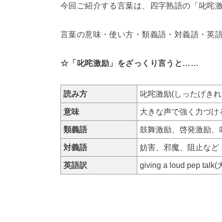
今回ご紹介する言葉は、四字熟語の「叱咤激
言葉の意味・使い方・類義語・対義語・英
☆「叱咤激励」をざっくり言うと……
読み方
叱咤激励(しったげきれ
意味
大きな声で強く力づけ
類義語
鼓舞激励、啓発激励、
対義語
妨害、邪魔、阻止など
英語訳
giving a loud pe