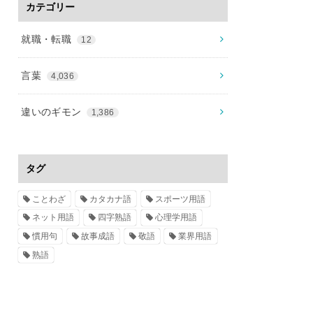
カテゴリー
就職・転職
12
言葉
4,036
違いのギモン
1,386
タグ
ことわざ
カタカナ語
スポーツ用語
ネット用語
四字熟語
心理学用語
慣用句
故事成語
敬語
業界用語
熟語