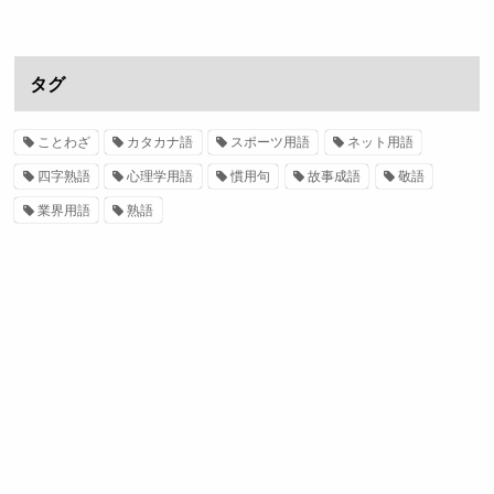
タグ
ことわざ
カタカナ語
スポーツ用語
ネット用語
四字熟語
心理学用語
慣用句
故事成語
敬語
業界用語
熟語