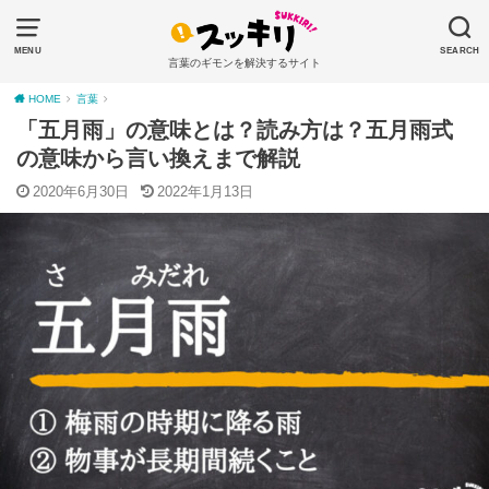
MENU
SEARCH
言葉のギモンを解決するサイト
HOME
言葉
「五月雨」の意味とは？読み方は？五月雨式
の意味から言い換えまで解説
2020年6月30日
2022年1月13日