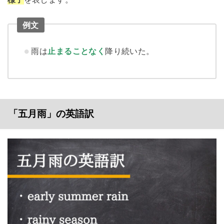
例文
雨は
止まることなく
降り続いた。
「五月雨」の英語訳