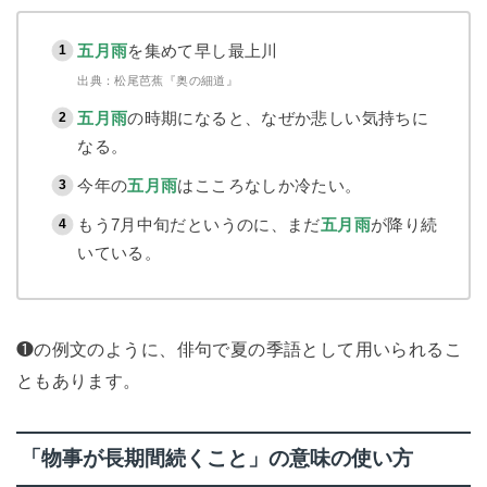
五月雨
を集めて早し最上川
出典：松尾芭蕉『奥の細道』
五月雨
の時期になると、なぜか悲しい気持ちに
なる。
今年の
五月雨
はこころなしか冷たい。
もう7月中旬だというのに、まだ
五月雨
が降り続
いている。
❶の例文のように、俳句で夏の季語として用いられるこ
ともあります。
「物事が長期間続くこと」の意味の使い方