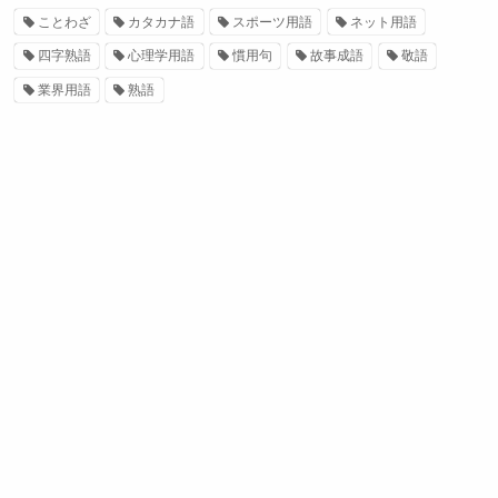
ことわざ
カタカナ語
スポーツ用語
ネット用語
四字熟語
心理学用語
慣用句
故事成語
敬語
業界用語
熟語