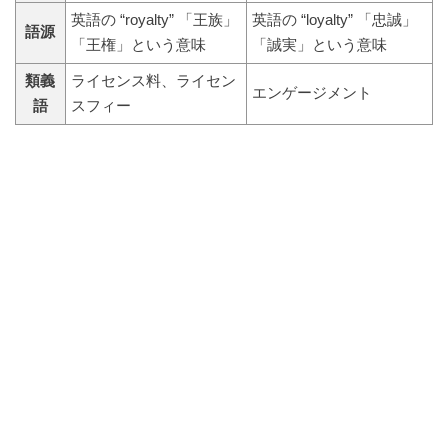
英語の “royalty” 「王族」
英語の “loyalty” 「忠誠」
語源
「王権」という意味
「誠実」という意味
類義
ライセンス料、ライセン
エンゲージメント
語
スフィー