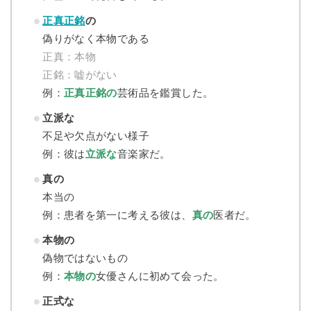
正真正銘
の
偽りがなく本物である
正真：本物
正銘：嘘がない
例：
正真正銘の
芸術品を鑑賞した。
立派な
不足や欠点がない様子
例：彼は
立派な
音楽家だ。
真の
本当の
例：患者を第一に考える彼は、
真の
医者だ。
本物の
偽物ではないもの
例：
本物の
女優さんに初めて会った。
正式な