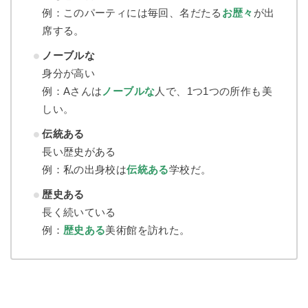
例：このパーティには毎回、名だたる
お歴々
が出
席する。
ノーブルな
身分が高い
例：Aさんは
ノーブルな
人で、1つ1つの所作も美
しい。
伝統ある
長い歴史がある
例：私の出身校は
伝統ある
学校だ。
歴史ある
長く続いている
例：
歴史ある
美術館を訪れた。