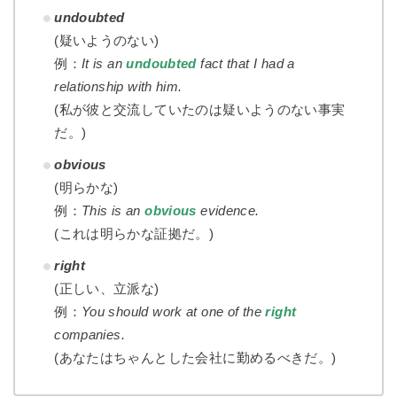
undoubted
(疑いようのない)
例：
It is an
undoubted
fact that I had a
relationship with him.
(私が彼と交流していたのは疑いようのない事実
だ。)
obvious
(明らかな)
例：
This is an
obvious
evidence.
(これは明らかな証拠だ。)
right
(正しい、立派な)
例：
You should work at one of the
right
companies.
(あなたはちゃんとした会社に勤めるべきだ。)