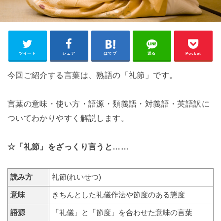
ツイート
シェア
はてブ
送る
Pocket
今回ご紹介する言葉は、熟語の「礼節」です。
言葉の意味・使い方・語源・類義語・対義語・英語訳に
ついてわかりやすく解説します。
☆「礼節」をざっくり言うと……
読み方
礼節(れいせつ)
意味
きちんとした礼儀作法や節度のある態度
語源
「礼儀」と「節度」を合わせた意味の言葉