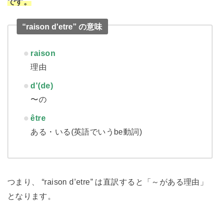
です。
“raison d'etre” の意味
raison
理由
d'(de)
〜の
être
ある・いる(英語でいうbe動詞)
つまり、 “raison d’etre” は直訳すると「～がある理由」
となります。