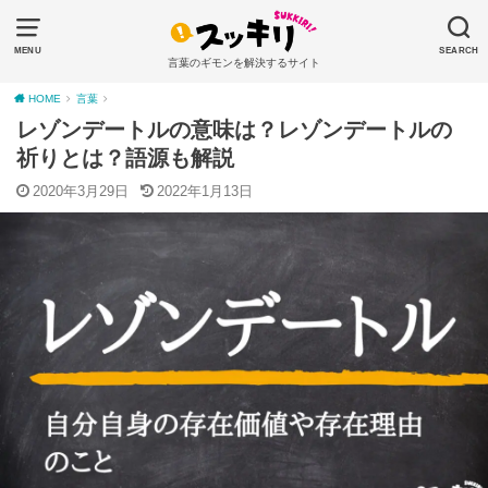
MENU
SEARCH
言葉のギモンを解決するサイト
HOME
言葉
レゾンデートルの意味は？レゾンデートルの
祈りとは？語源も解説
2020年3月29日
2022年1月13日