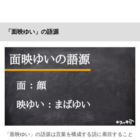
「面映ゆい」の語源
「面映ゆい」の語源は言葉を構成する語に着目すること