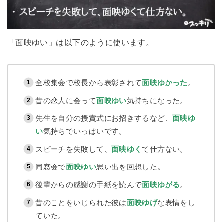
「面映ゆい」は以下のように使います。
全校集会で校長から表彰されて
面映ゆかった
。
昔の恋人に会って
面映ゆい
気持ちになった。
先生を自分の授賞式にお招きするなど、
面映ゆ
い
気持ちでいっぱいです。
スピーチを失敗して、
面映ゆく
て仕方ない。
同窓会で
面映ゆい
思い出を回想した。
後輩からの感謝の手紙を読んで
面映ゆがる
。
昔のことをいじられた彼は
面映ゆげ
な表情をし
ていた。