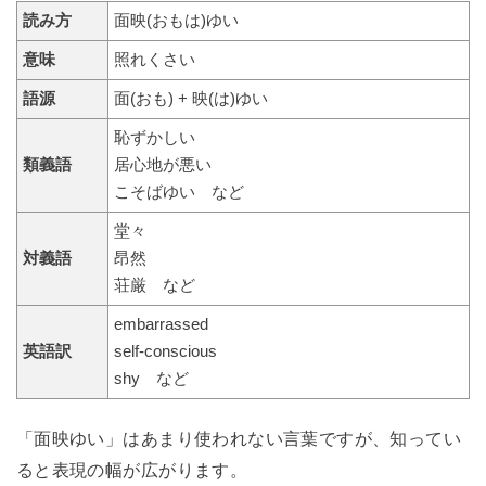
読み方
面映(おもは)ゆい
意味
照れくさい
語源
面(おも) + 映(は)ゆい
恥ずかしい
類義語
居心地が悪い
こそばゆい など
堂々
対義語
昂然
荘厳 など
embarrassed
英語訳
self-conscious
shy など
「面映ゆい」はあまり使われない言葉ですが、知ってい
ると表現の幅が広がります。