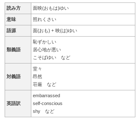
読み方
面映(おもは)ゆい
意味
照れくさい
語源
面(おも) + 映(は)ゆい
恥ずかしい
類義語
居心地が悪い
こそばゆい など
堂々
対義語
昂然
荘厳 など
embarrassed
英語訳
self-conscious
shy など