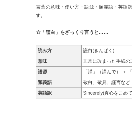
言葉の意味・使い方・語源・類義語・英語
す。
☆「謹白」をざっくり言うと……
読み方
謹白(きんぱく)
意味
非常に改まった手紙の
語源
「謹」（謹んで） ＋ 「
類義語
敬白、敬具、謹言など
英語訳
Sincerely(真心をこめて