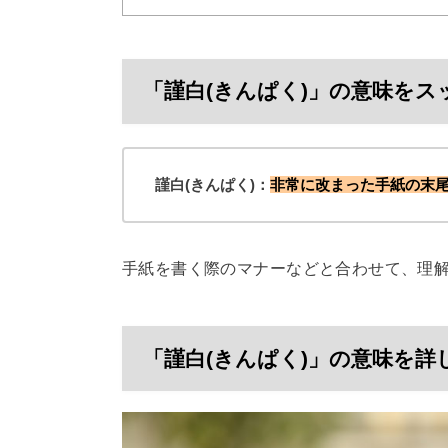
「謹白(きんぱく)」の意味をス
謹白(きんぱく)：
非常に改まった手紙の末
手紙を書く際のマナーなどと合わせて、理
「謹白(きんぱく)」の意味を詳