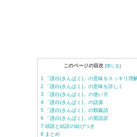
このページの目次
[
閉じる
]
1
「謹白(きんぱく)」の意味をスッキリ理
2
「謹白(きんぱく)」の意味を詳しく
3
「謹白(きんぱく)」の使い方
4
「謹白(きんぱく)」の語源
5
「謹白(きんぱく)」の類義語
6
「謹白(きんぱく)」の英語訳
7
頭語と結語の結びつき
8
まとめ