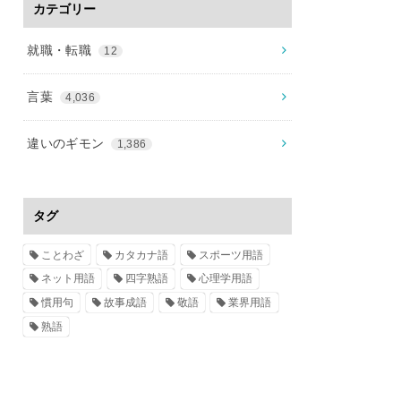
カテゴリー
就職・転職
12
言葉
4,036
違いのギモン
1,386
タグ
ことわざ
カタカナ語
スポーツ用語
ネット用語
四字熟語
心理学用語
慣用句
故事成語
敬語
業界用語
熟語