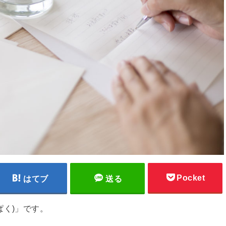
Pocket
はてブ
送る
ぱく)」です。