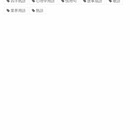
四字熟語
心理学用語
慣用句
故事成語
敬語
業界用語
熟語