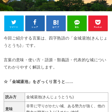
ツイート
シェア
はてブ
送る
Pocket
今回ご紹介する言葉は、四字熟語の「金城湯池(きんじょ
うとうち)」です。
言葉の意味・使い方・語源・類義語・代表的な城につい
てわかりやすく解説します。
☆「金城湯池」をざっくり言うと……
読み方
金城湯池(きんじょうとうち)
非常に守りがかたい城、ある勢力が強く、他の
意味