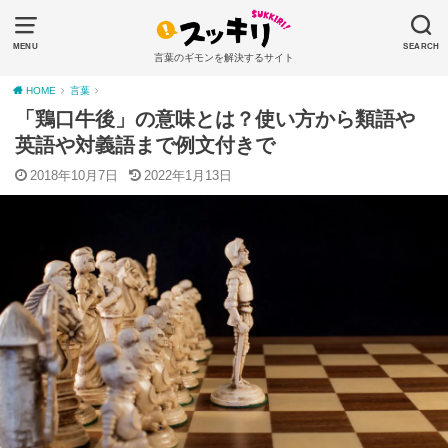
MENU
SEARCH
言葉のギモンを解決するサイト
HOME
言葉
「鶏口牛後」の意味とは？使い方から類語や
英語や対義語まで例文付きで
2018年10月7日
2022年1月13日