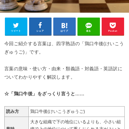
ツイート
シェア
はてブ
送る
Pocket
今回ご紹介する言葉は、四字熟語の「鶏口牛後(けいこう
ぎゅうご)」です。
言葉の意味・使い方・由来・類義語・対義語・英語訳に
ついてわかりやすく解説します。
☆「鶏口牛後」をざっくり言うと……
読み方
鶏口牛後(けいこうぎゅうご)
大きな組織で下の地位にいるよりも、小さい組
意味
織で上の地位について重んじられる方がよいと