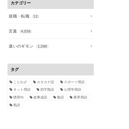
カテゴリー
就職・転職
12
言葉
4,036
違いのギモン
1,386
タグ
ことわざ
カタカナ語
スポーツ用語
ネット用語
四字熟語
心理学用語
慣用句
故事成語
敬語
業界用語
熟語