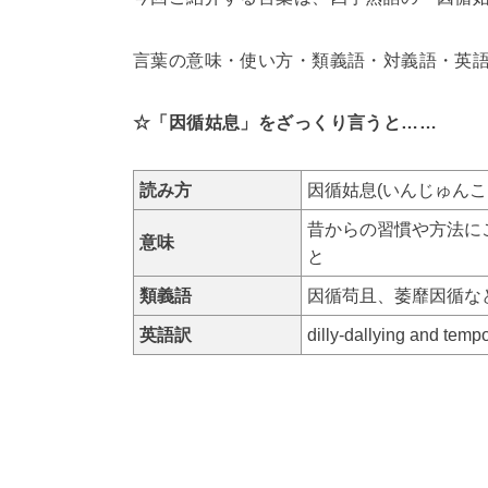
言葉の意味・使い方・類義語・対義語・英
☆「因循姑息」をざっくり言うと……
読み方
因循姑息(いんじゅんこ
昔からの習慣や方法に
意味
と
類義語
因循苟且、萎靡因循な
英語訳
dilly-dallying a