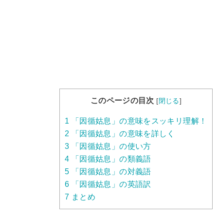
このページの目次
[
閉じる
]
1
「因循姑息」の意味をスッキリ理解！
2
「因循姑息」の意味を詳しく
3
「因循姑息」の使い方
4
「因循姑息」の類義語
5
「因循姑息」の対義語
6
「因循姑息」の英語訳
7
まとめ