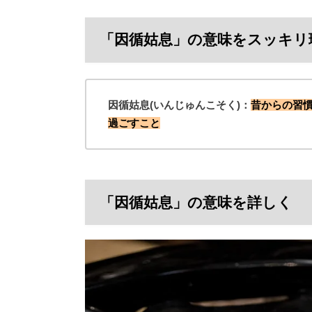
「因循姑息」の意味をスッキリ
因循姑息(いんじゅんこそく)：
昔からの習
過ごすこと
「因循姑息」の意味を詳しく