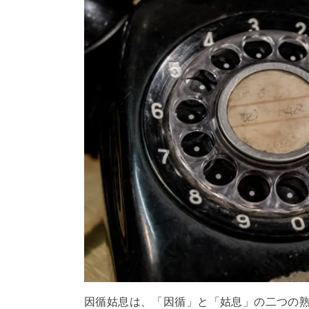
因循姑息は、「因循」と「姑息」の二つの