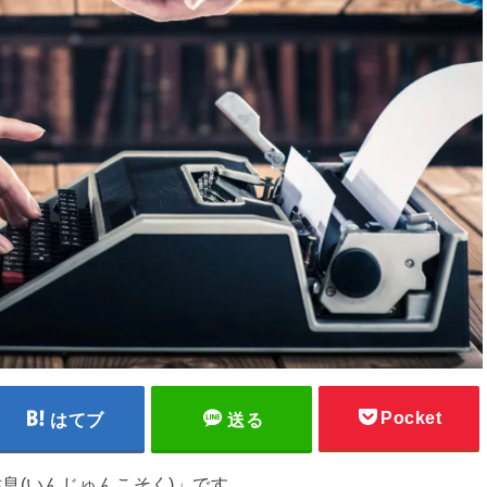
Pocket
はてブ
送る
息(いんじゅんこそく)」です。