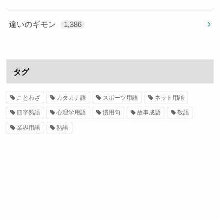
違いのギモン
1,386
タグ
ことわざ
カタカナ語
スポーツ用語
ネット用語
四字熟語
心理学用語
慣用句
故事成語
敬語
業界用語
熟語