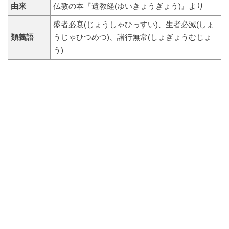
由来
仏教の本『遺教経(ゆいきょうぎょう)』より
盛者必衰(じょうしゃひっすい)、生者必滅(しょ
類義語
うじゃひつめつ)、諸行無常(しょぎょうむじょ
う)