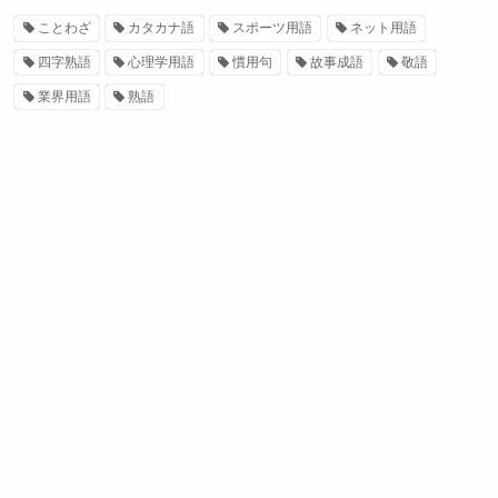
ことわざ
カタカナ語
スポーツ用語
ネット用語
四字熟語
心理学用語
慣用句
故事成語
敬語
業界用語
熟語