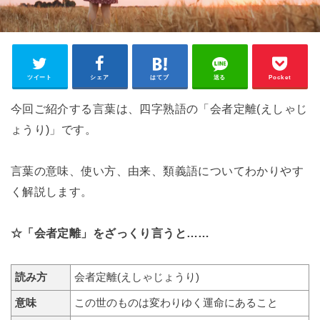
ツイート
シェア
はてブ
送る
Pocket
今回ご紹介する言葉は、四字熟語の「会者定離(えしゃじ
ょうり)」です。
言葉の意味、使い方、由来、類義語についてわかりやす
く解説します。
☆「会者定離」をざっくり言うと……
読み方
会者定離(えしゃじょうり)
意味
この世のものは変わりゆく運命にあること