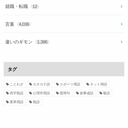
就職・転職
12
言葉
4,036
違いのギモン
1,386
タグ
ことわざ
カタカナ語
スポーツ用語
ネット用語
四字熟語
心理学用語
慣用句
故事成語
敬語
業界用語
熟語