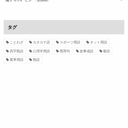
タグ
ことわざ
カタカナ語
スポーツ用語
ネット用語
四字熟語
心理学用語
慣用句
故事成語
敬語
業界用語
熟語