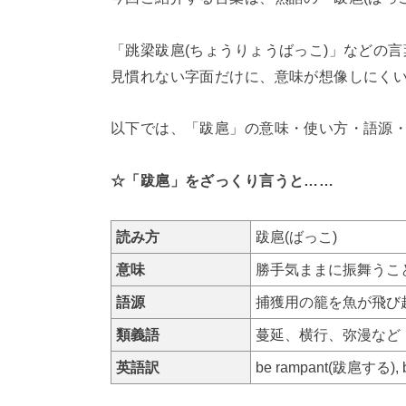
「跳梁跋扈(ちょうりょうばっこ)」などの
見慣れない字面だけに、意味が想像しにく
以下では、「跋扈」の意味・使い方・語源
☆「跋扈」をざっくり言うと……
読み方
跋扈(ばっこ)
意味
勝手気ままに振舞うこ
語源
捕獲用の籠を魚が飛び
類義語
蔓延、横行、弥漫など
英語訳
be rampant(跋扈する), 