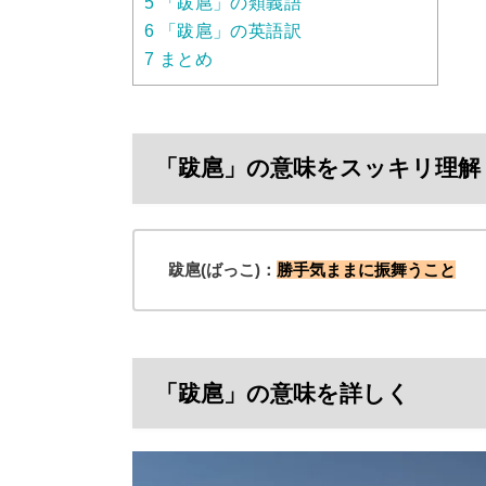
5
「跋扈」の類義語
6
「跋扈」の英語訳
7
まとめ
「跋扈」の意味をスッキリ理解
跋扈(ばっこ)：
勝手気ままに振舞うこと
「跋扈」の意味を詳しく