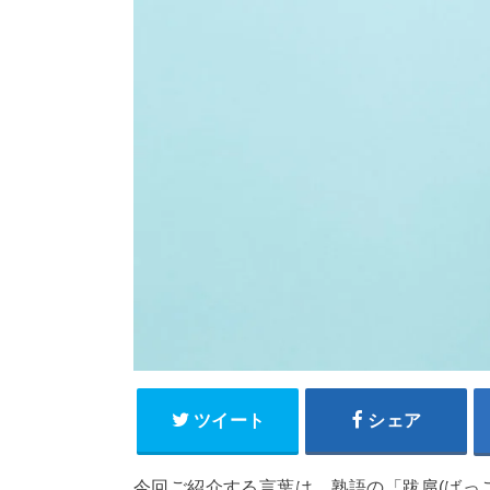
ツイート
シェア
今回ご紹介する言葉は、熟語の「跋扈(ばっ