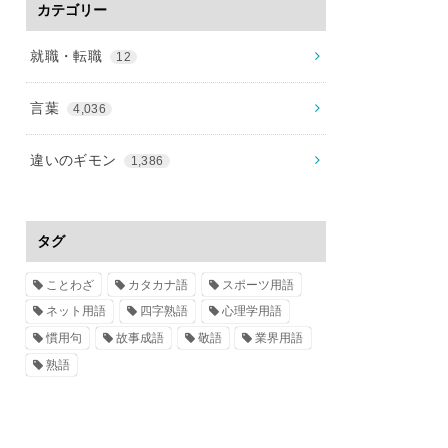
カテゴリー
就職・転職
12
言葉
4,036
違いのギモン
1,386
タグ
ことわざ
カタカナ語
スポーツ用語
ネット用語
四字熟語
心理学用語
慣用句
故事成語
敬語
業界用語
熟語