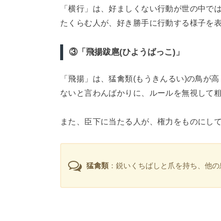
「横行」は、好ましくない行動が世の中で
たくらむ人が、好き勝手に行動する様子を
③「飛揚跋扈(ひようばっこ)」
「飛揚」は、猛禽類(もうきんるい)の鳥が
ないと言わんばかりに、ルールを無視して
また、臣下に当たる人が、権力をものにして
猛禽類
：鋭いくちばしと爪を持ち、他の