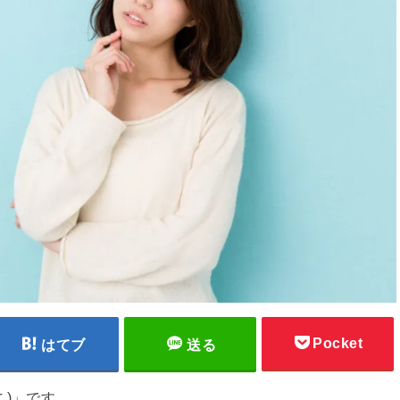
Pocket
はてブ
送る
こ)」です。