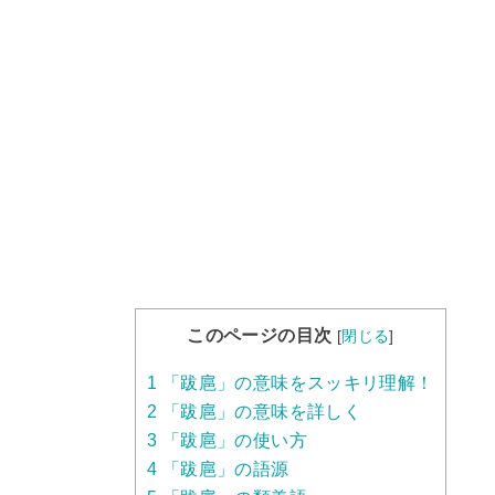
このページの目次
[
閉じる
]
1
「跋扈」の意味をスッキリ理解！
2
「跋扈」の意味を詳しく
3
「跋扈」の使い方
4
「跋扈」の語源