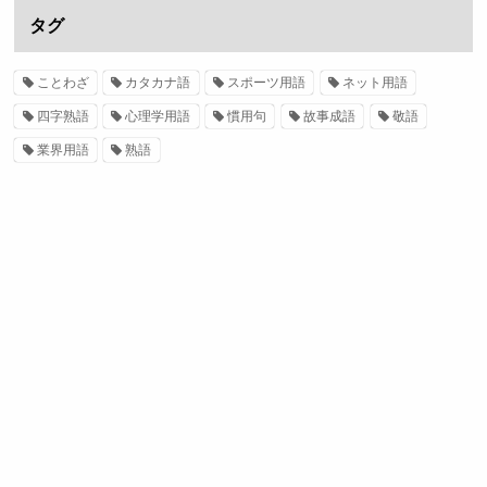
タグ
ことわざ
カタカナ語
スポーツ用語
ネット用語
四字熟語
心理学用語
慣用句
故事成語
敬語
業界用語
熟語