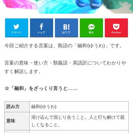
ツイート
シェア
はてブ
送る
Pocket
今回ご紹介する言葉は、熟語の「融和(ゆうわ)」です。
言葉の意味・使い方・類義語・英語訳についてわかりや
すく解説します。
☆「融和」をざっくり言うと……
読み方
融和(ゆうわ)
溶け込んで混じり合うこと。人と打ち解けて親
意味
しくなること。