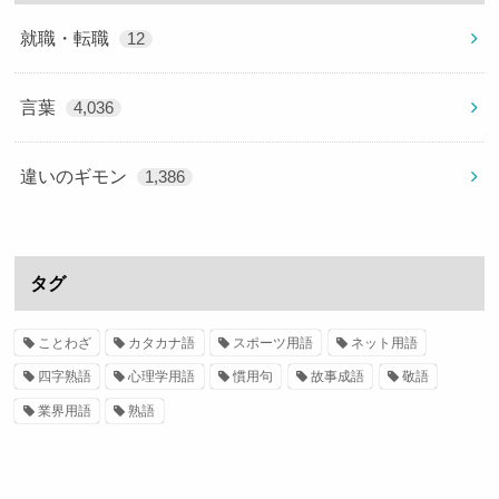
就職・転職
12
言葉
4,036
違いのギモン
1,386
タグ
ことわざ
カタカナ語
スポーツ用語
ネット用語
四字熟語
心理学用語
慣用句
故事成語
敬語
業界用語
熟語