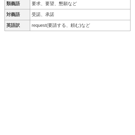
類義語
要求、要望、懇願など
対義語
受諾、承諾
英語訳
request(要請する、頼む)など