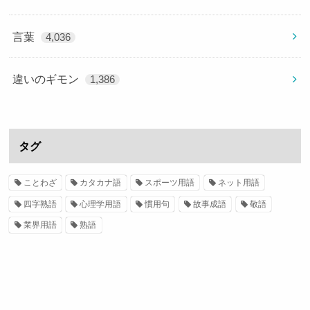
言葉
4,036
違いのギモン
1,386
タグ
ことわざ
カタカナ語
スポーツ用語
ネット用語
四字熟語
心理学用語
慣用句
故事成語
敬語
業界用語
熟語