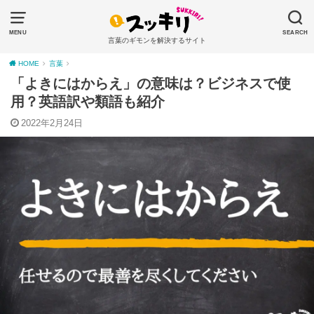
MENU
SEARCH
言葉のギモンを解決するサイト
HOME
言葉
「よきにはからえ」の意味は？ビジネスで使
用？英語訳や類語も紹介
2022年2月24日