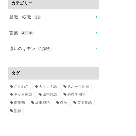
カテゴリー
就職・転職
12
言葉
4,036
違いのギモン
1,386
タグ
ことわざ
カタカナ語
スポーツ用語
ネット用語
四字熟語
心理学用語
慣用句
故事成語
敬語
業界用語
熟語