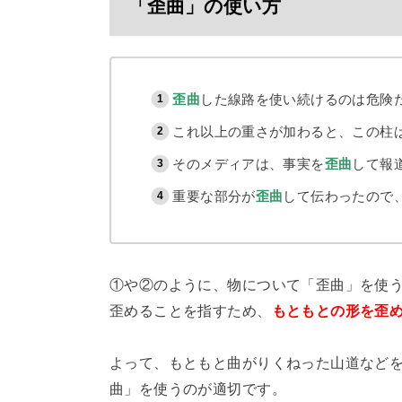
「歪曲」の使い方
歪曲
した線路を使い続けるのは危険
これ以上の重さが加わると、この柱
そのメディアは、事実を
歪曲
して報
重要な部分が
歪曲
して伝わったので
①や②のように、物について「歪曲」を使
歪めることを指すため、
もともとの形を歪
よって、もともと曲がりくねった山道など
曲」を使うのが適切です。