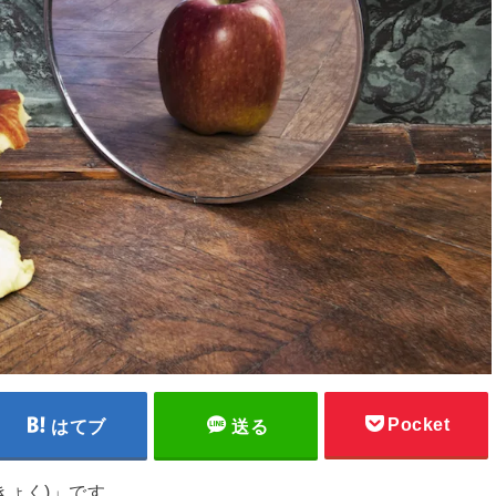
Pocket
はてブ
送る
きょく)」です。