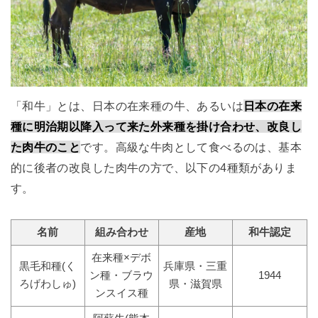
「和牛」とは、日本の在来種の牛、あるいは
日本の在来
種に明治期以降入って来た外来種を掛け合わせ、改良し
た肉牛のこと
です。高級な牛肉として食べるのは、基本
的に後者の改良した肉牛の方で、以下の4種類がありま
す。
名前
組み合わせ
産地
和牛認定
在来種×デボ
黒毛和種(く
兵庫県・三重
ン種・ブラウ
1944
ろげわしゅ)
県・滋賀県
ンスイス種