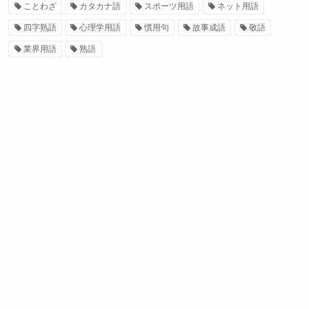
ことわざ
カタカナ語
スポーツ用語
ネット用語
四字熟語
心理学用語
慣用句
故事成語
敬語
業界用語
熟語