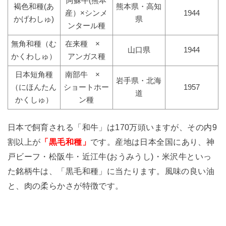
阿蘇牛(熊本
褐色和種(あ
熊本県・高知
産）×シンメ
1944
かげわしゅ)
県
ンタール種
無角和種（む
在来種 ×
山口県
1944
かくわしゅ）
アンガス種
日本短角種
南部牛 ×
岩手県・北海
（にほんたん
ショートホー
1957
道
かくしゅ）
ン種
日本で飼育される「和牛」は170万頭いますが、その内9
割以上が
「黒毛和種」
です。産地は日本全国にあり、神
戸ビーフ・松阪牛・近江牛(おうみうし)・米沢牛といっ
た銘柄牛は、「黒毛和種」に当たります。風味の良い油
と、肉の柔らかさが特徴です。