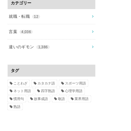
カテゴリー
就職・転職
12
言葉
4,036
違いのギモン
1,386
タグ
ことわざ
カタカナ語
スポーツ用語
ネット用語
四字熟語
心理学用語
慣用句
故事成語
敬語
業界用語
熟語