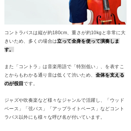
コントラバスは縦が約180cm、重さが約10kgと非常に大
きいため、多くの場合は
立って全身を使って演奏しま
す。
また「コントラ」は音楽用語で「特別低い」、を表すこ
とからもわかる通り音は低くて渋いため、
全体を支える
のが役目
です。
ジャズや吹奏楽など様々なジャンルで活躍し、「ウッド
ベース」「弦バス」「アップライトベース」などコント
ラバス以外にも様々な呼び名が付いています。