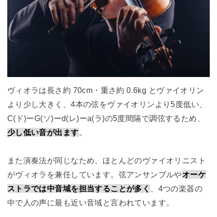
ヴィオラは長さ約 70cm・重さ約 0.6kg とヴァイオリン
より少し大きく、4本の弦をヴァイオリンより5度低い、
C(ド)ーG(ソ)ーd(レ)ーa(ラ)の5度間隔で調弦するため、
少し低い音が出ます
。
また演奏法が同じなため、ほとんどのヴァイオリニスト
がヴィオラを兼任しています。弦アンサンブルや
オーケ
ストラでは中音域を担当することが多く
、4つの楽器の
中で人の声に最も近い音域と言われています。