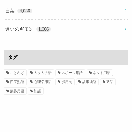
言葉
4,036
違いのギモン
1,386
タグ
ことわざ
カタカナ語
スポーツ用語
ネット用語
四字熟語
心理学用語
慣用句
故事成語
敬語
業界用語
熟語